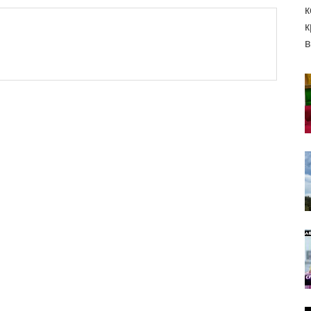
к
к
в