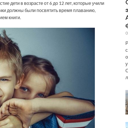
ие дети в возрасте от 6 до 12 лет, которые учили
очки должны были посвятить время плаванию,
ием книги.
0
Р
с
о
у
О
л