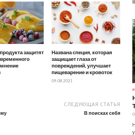
 продукта защитят
Названа специя, которая
евременного
защищает глаза от
 мнение
повреждений, улучшает
в
пищеварение и кровоток
09.08.2021
Р
СЛЕДУЮЩАЯ СТАТЬЯ
ему
В поисках себя
0
Н
у