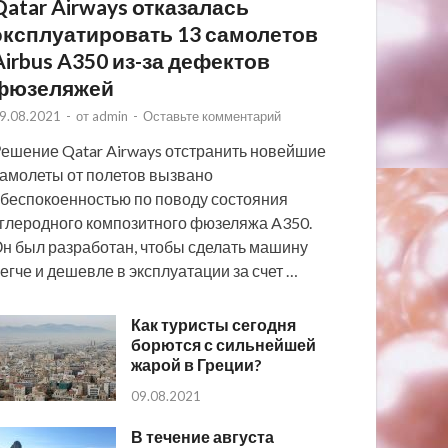
Qatar Airways отказалась
эксплуатировать 13 самолетов
Airbus A350 из-за дефектов
фюзеляжей
9.08.2021
-
от
admin
-
Оставьте комментарий
ешение Qatar Airways отстранить новейшие
амолеты от полетов вызвано
беспокоенностью по поводу состояния
глеродного композитного фюзеляжа A350.
н был разработан, чтобы сделать машину
егче и дешевле в эксплуатации за счет …
Как туристы сегодня
борются с сильнейшей
жарой в Греции?
09.08.2021
В течение августа