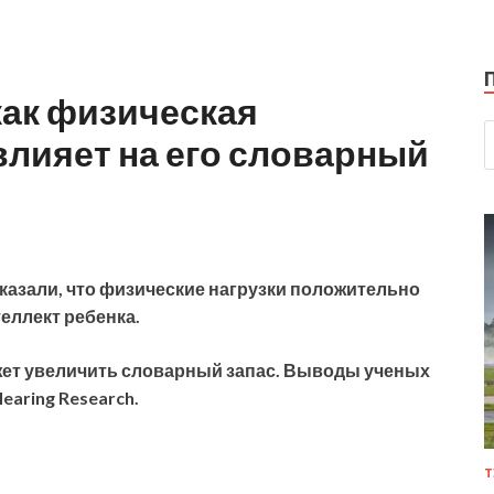
как физическая
влияет на его словарный
азали, что физические нагрузки положительно
теллект ребенка.
ет увеличить словарный запас. Выводы ученых
earing Research.
Т