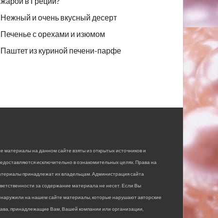
жарой в Греции?
Нежный и очень вкусный десерт
Печенье с орехами и изюмом
Паштет из куриной печени-парфе
е материалы на данном сайте взяты из открытых источников и
едоставляются исключительно в ознакомительных целях. Права на
атериалы принадлежат их владельцам. Администрация сайта
ветственности за содержание материала не несет. Если Вы
бнаружили на нашем сайте материалы, которые нарушают авторские
рава, принадлежащие Вам, Вашей компании или организации,