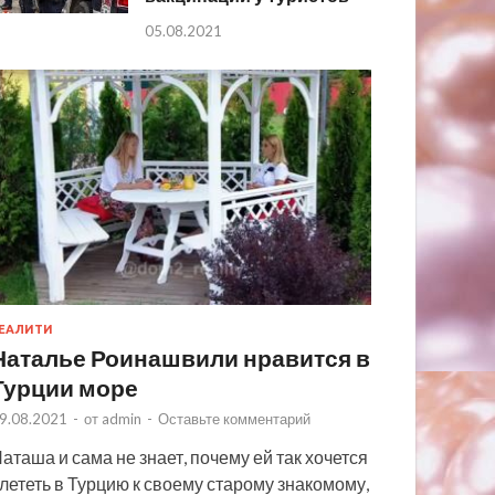
05.08.2021
ЕАЛИТИ
Наталье Роинашвили нравится в
Турции море
9.08.2021
-
от
admin
-
Оставьте комментарий
аташа и сама не знает, почему ей так хочется
лететь в Турцию к своему старому знакомому,