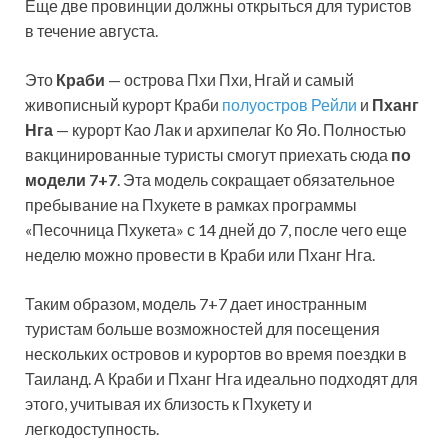
Еще две провинции должны открыться для туристов
в течение августа.
Это
Краби
— острова Пхи Пхи, Нгай и самый
живописный курорт Краби
полуостров Рейли
и
Пханг
Нга
— курорт Као Лак и архипелаг Ко Яо. Полностью
вакцинированные туристы смогут приехать сюда
по
модели 7+7
. Эта модель сокращает обязательное
пребывание на Пхукете в рамках программы
«Песочница Пхукета» с 14 дней до 7, после чего еще
неделю можно провести в Краби или Пханг Нга.
Таким образом, модель 7+7 дает иностранным
туристам больше возможностей для посещения
нескольких островов и курортов во время поездки в
Таиланд. А Краби и Пханг Нга идеально подходят для
этого, учитывая их близость к Пхукету и
легкодоступность.