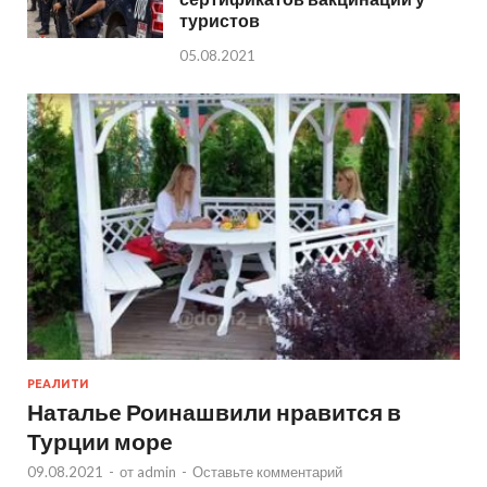
туристов
05.08.2021
РЕАЛИТИ
Наталье Роинашвили нравится в
Турции море
09.08.2021
-
от
admin
-
Оставьте комментарий