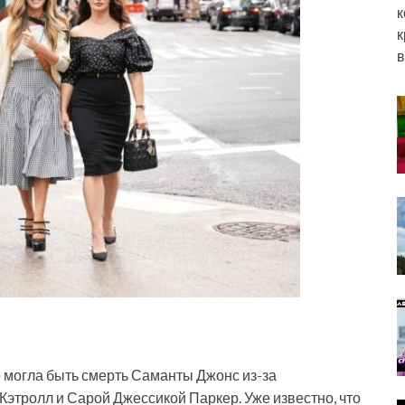
к
к
в
о могла быть смерть Саманты Джонс из-за
этролл и Сарой Джессикой Паркер. Уже известно, что