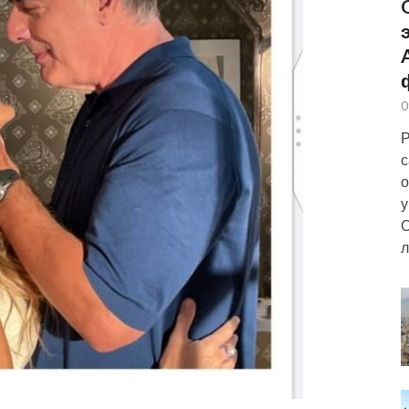
0
Р
с
о
у
О
л