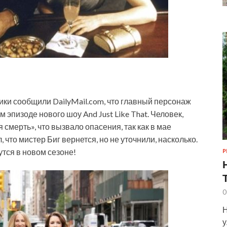
ники сообщили DailyMail.com, что главный персонаж
эпизоде ​​нового шоу And Just Like That. Человек,
я смерть», что вызвало опасения, так как в мае
 что мистер Биг вернется, но не уточнили, насколько.
утся в новом сезоне!
Р
0
Н
у