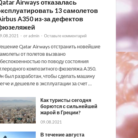
Qatar Airways отказалась
эксплуатировать 13 самолетов
Airbus A350 из-за дефектов
фюзеляжей
9.08.2021
-
от
admin
-
Оставьте комментарий
ешение Qatar Airways отстранить новейшие
амолеты от полетов вызвано
беспокоенностью по поводу состояния
глеродного композитного фюзеляжа A350.
н был разработан, чтобы сделать машину
егче и дешевле в эксплуатации за счет …
Как туристы сегодня
борются с сильнейшей
жарой в Греции?
09.08.2021
В течение августа