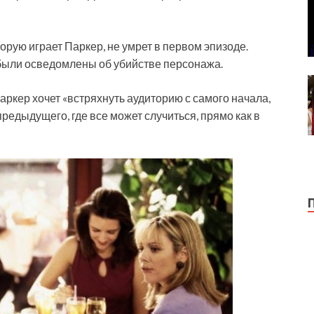
орую играет Паркер, не умрет в первом эпизоде.
 были осведомлены об убийстве персонажа.
кер хочет «встряхнуть аудиторию с самого начала,
предыдущего, где все может случиться, прямо как в