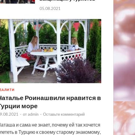
05.08.2021
ЕАЛИТИ
Наталье Роинашвили нравится в
Турции море
9.08.2021
-
от
admin
-
Оставьте комментарий
аташа и сама не знает, почему ей так хочется
лететь в Турцию к своему старому знакомому,