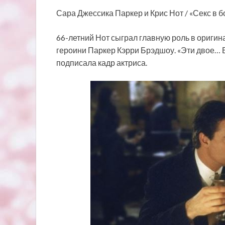
Сара Джессика Паркер и Крис Нот / «Секс в б
66-летний Нот сыграл главную роль в ориги
героини Паркер Кэрри Брэдшоу. «Эти двое… Бь
подписала кадр актриса.