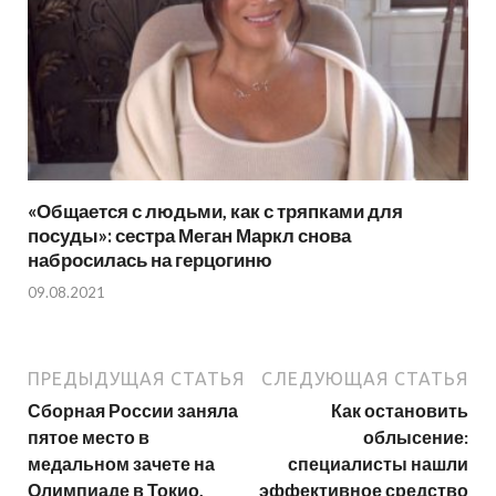
«Общается с людьми, как с тряпками для
посуды»: сестра Меган Маркл снова
набросилась на герцогиню
09.08.2021
ПРЕДЫДУЩАЯ СТАТЬЯ
СЛЕДУЮЩАЯ СТАТЬЯ
Сборная России заняла
Как остановить
пятое место в
облысение:
медальном зачете на
специалисты нашли
Олимпиаде в Токио.
эффективное средство