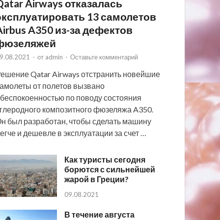
Qatar Airways отказалась
эксплуатировать 13 самолетов
Airbus A350 из-за дефектов
фюзеляжей
9.08.2021
-
от
admin
-
Оставьте комментарий
ешение Qatar Airways отстранить новейшие
амолеты от полетов вызвано
беспокоенностью по поводу состояния
глеродного композитного фюзеляжа A350.
н был разработан, чтобы сделать машину
егче и дешевле в эксплуатации за счет …
Как туристы сегодня
борются с сильнейшей
жарой в Греции?
09.08.2021
В течение августа