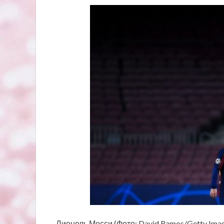
Лионель Месси (Фото: David Ramos/Getty Ima