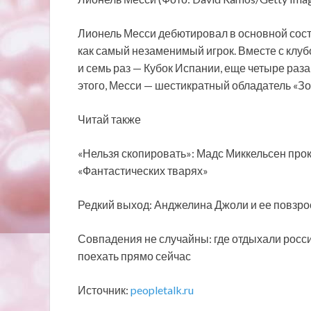
Лионель Месси дебютировал в основной соста
как самый незаменимый игрок. Вместе с клу
и семь раз — Кубок Испании, еще четыре ра
этого, Месси — шестикратный обладатель «Зо
Читай также
«Нельзя скопировать»: Мадс Миккельсен пр
«Фантастических тварях»
Редкий выход: Анджелина Джоли и ее повзро
Совпадения не случайны: где отдыхали росси
поехать прямо сейчас
Источник:
peopletalk.ru