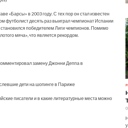
ве «Барсы» в 2003 году. С тех пор он стал известен
бом футболист десять раз выиграл чемпионат Испании
за становился победителем Лиги чемпионов. Помимо
лотого мяча», что является рекордом.
окомментировал замену Джонни Деппа в
слевшие дети на шопинге в Париже
Р
йские писатели и в какие литературные места можно
0
Н
у