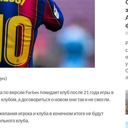
0
Р
с
о
у
О
л
ges)
о версии Forbes покидает клуб после 21 года игры в
 клубом, а договориться о новом они так и не смогли.
желания игрока и клуба в конечном итоге не будут
льного клуба.