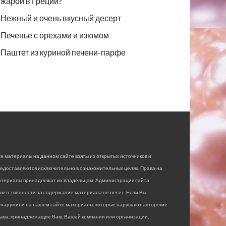
жарой в Греции?
Нежный и очень вкусный десерт
Печенье с орехами и изюмом
Паштет из куриной печени-парфе
е материалы на данном сайте взяты из открытых источников и
едоставляются исключительно в ознакомительных целях. Права на
атериалы принадлежат их владельцам. Администрация сайта
ветственности за содержание материала не несет. Если Вы
бнаружили на нашем сайте материалы, которые нарушают авторские
рава, принадлежащие Вам, Вашей компании или организации,