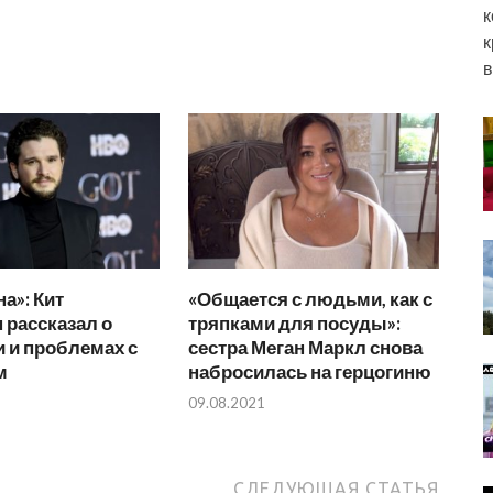
к
к
в
а»: Кит
«Общается с людьми, как с
 рассказал о
тряпками для посуды»:
 и проблемах с
сестра Меган Маркл снова
м
набросилась на герцогиню
09.08.2021
СЛЕДУЮЩАЯ СТАТЬЯ