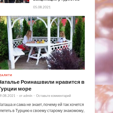
05.08.2021
ЕАЛИТИ
Наталье Роинашвили нравится в
Турции море
9.08.2021
-
от
admin
-
Оставьте комментарий
аташа и сама не знает, почему ей так хочется
лететь в Турцию к своему старому знакомому,