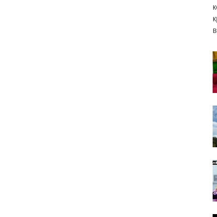
к
к
в