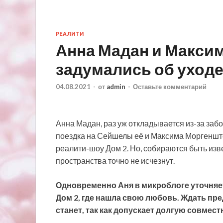
РЕАЛИТИ
Анна Мадан и Макси
задумались об уходе
04.08.2021
-
от
admin
-
Оставьте комментарий
Анна Мадан, раз уж откладывается из-за за
поездка на Сейшелы её и Максима Моргенштер
реалити-шоу Дом 2. Но, собираются быть изв
пространства
точно не исчезнут.
Одновременно Аня в микроблоге уточняет,
Дом 2, где нашла свою любовь. Ждать пр
станет, так как допускает долгую совмес