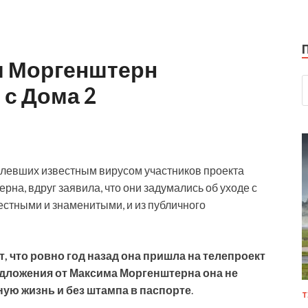
м Моргенштерн
 с Дома 2
болевших известным вирусом участников проекта
на, вдруг заявила, что они задумались об уходе с
естными и знаменитыми, и из публичного
 что ровно год назад она пришла на телепроект
едложения от Максима Моргенштерна она не
тную жизнь и без штампа в паспорте
.
Т