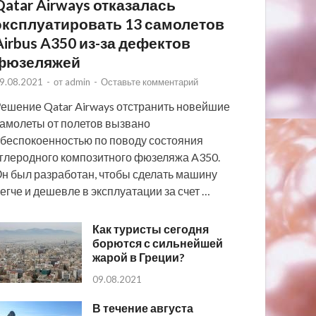
Qatar Airways отказалась
эксплуатировать 13 самолетов
Airbus A350 из-за дефектов
фюзеляжей
9.08.2021
-
от
admin
-
Оставьте комментарий
ешение Qatar Airways отстранить новейшие
амолеты от полетов вызвано
беспокоенностью по поводу состояния
глеродного композитного фюзеляжа A350.
н был разработан, чтобы сделать машину
егче и дешевле в эксплуатации за счет …
Как туристы сегодня
борются с сильнейшей
жарой в Греции?
09.08.2021
В течение августа