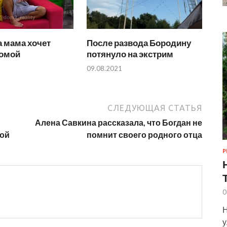
 мама хочет
После развода Бородину
домой
потянуло на экстрим
09.08.2021
СЛЕДУЮЩАЯ СТАТЬЯ
Алена Савкина рассказала, что Богдан не
кой
помнит своего родного отца
Р
0
Н
у