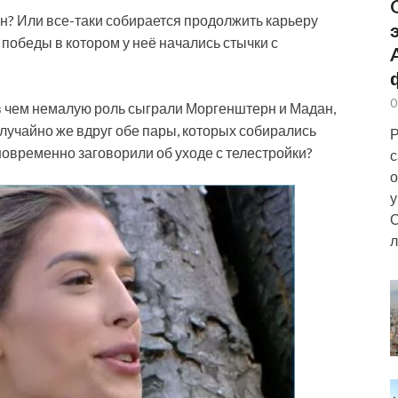
н? Или все-таки собирается продолжить карьеру
 победы в котором у неё начались стычки с
0
в чем немалую роль сыграли Моргенштерн и Мадан,
случайно же вдруг обе пары, которых собирались
Р
дновременно заговорили об уходе с телестройки?
с
о
у
О
л