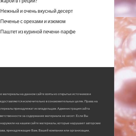
жарой в Греции?
Нежный и очень вкусный десерт
Печенье с орехами и изюмом
Паштет из куриной печени-парфе
е материалы на данном сайте взяты из открытых источников и
едоставляются исключительно в ознакомительных целях. Права на
атериалы принадлежат их владельцам. Администрация сайта
ветственности за содержание материала не несет. Если Вы
бнаружили на нашем сайте материалы, которые нарушают авторские
рава, принадлежащие Вам, Вашей компании или организации,