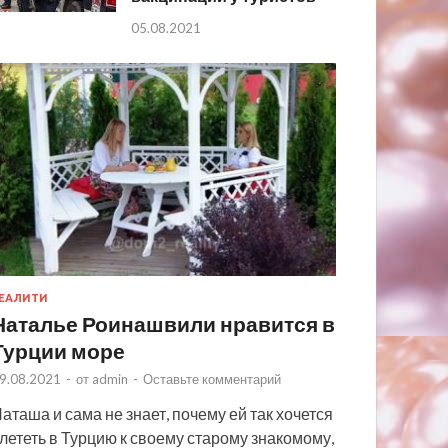
05.08.2021
ЕАЛИТИ
Наталье Роинашвили нравится в
Турции море
9.08.2021
-
от
admin
-
Оставьте комментарий
аташа и сама не знает, почему ей так хочется
лететь в Турцию к своему старому знакомому,