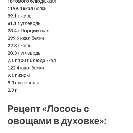
Готового блюда
ккал
1199.4 ккал
белки
89.1 г
жиры
81.1 г
углеводы
28.4 г
Порции
ккал
299.9 ккал
белки
22.3 г
жиры
20.3 г
углеводы
7.1 г
100 г блюда
ккал
122.4 ккал
белки
9.1 г
жиры
8.3 г
углеводы
2.9 г
Рецепт «Лосось с
овощами в духовке»: