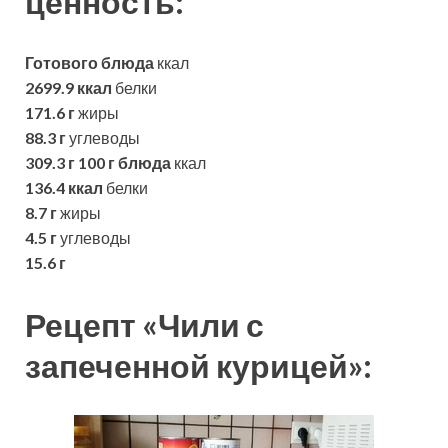
ценность:
Готового блюда
ккал
2699.9 ккал
белки
171.6 г
жиры
88.3 г
углеводы
309.3 г
100 г блюда
ккал
136.4 ккал
белки
8.7 г
жиры
4.5 г
углеводы
15.6 г
Рецепт «Чили с
запеченной курицей»: