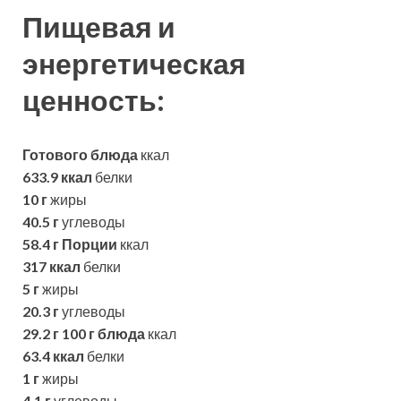
Пищевая и
энергетическая
ценность:
Готового блюда
ккал
633.9 ккал
белки
10 г
жиры
40.5 г
углеводы
58.4 г
Порции
ккал
317 ккал
белки
5 г
жиры
20.3 г
углеводы
29.2 г
100 г блюда
ккал
63.4 ккал
белки
1 г
жиры
4.1 г
углеводы