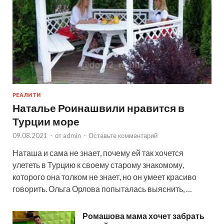
РЕАЛИТИ
Наталье Роинашвили нравится в
Турции море
09.08.2021
-
от
admin
-
Оставьте комментарий
Наташа и сама не знает, почему ей так хочется
улететь в Турцию к своему старому знакомому,
которого она толком не знает, но он умеет красиво
говорить. Ольга Орлова попыталась выяснить, …
Ромашова мама хочет забрать