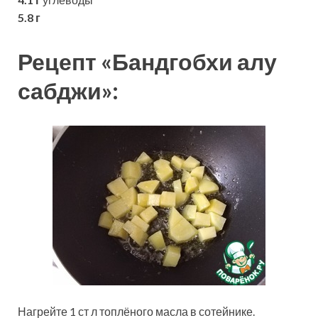
5.8 г
Рецепт «Бандгобхи алу
сабджи»:
Нагрейте 1 ст л топлёного масла в сотейнике.