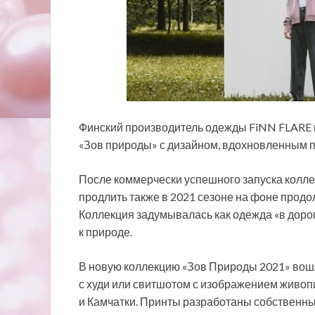
Финский производитель одежды FiNN FLARE
«Зов природы» с дизайном, вдохновленным 
После коммерчески успешного запуска колле
продлить
также в 2021 сезоне на фоне прод
Коллекция задумывалась как одежда «в доро
к природе.
В новую коллекцию «Зов Природы 2021» вошл
с худи или свитшотом с изображением живопи
и Камчатки. Принты разработаны собственн