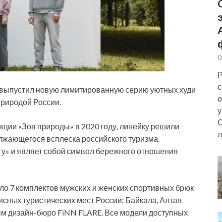
0
Р
с
 выпустил новую лимитированную серию уютных худи
о
природой России.
у
О
кции «Зов природы» в 2020 году, линейку решили
л
олжающегося всплеска российского туризма.
гу» и являет собой символ бережного отношения
о 7 комплектов мужских и женских спортивных брюк
сных туристических мест России: Байкала, Алтая
ым дизайн-бюро FiNN FLARE. Все модели доступных