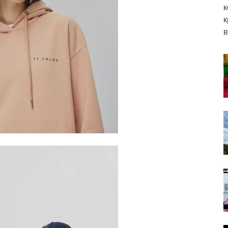
к
к
в