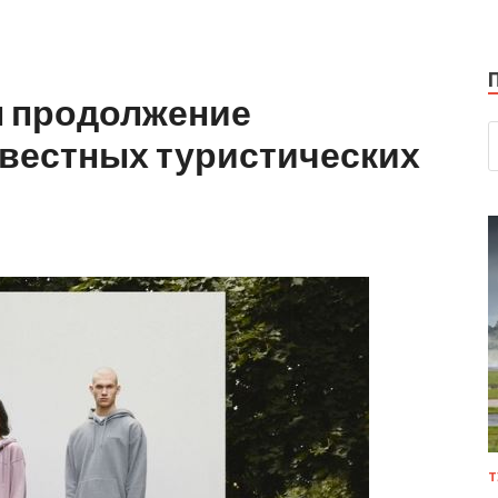
л продолжение
звестных туристических
Т