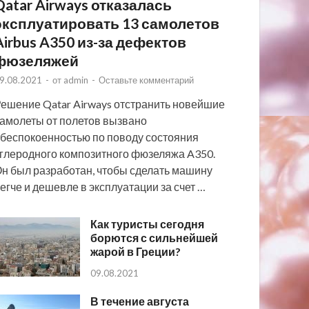
Qatar Airways отказалась
эксплуатировать 13 самолетов
Airbus A350 из-за дефектов
фюзеляжей
9.08.2021
-
от
admin
-
Оставьте комментарий
ешение Qatar Airways отстранить новейшие
амолеты от полетов вызвано
беспокоенностью по поводу состояния
глеродного композитного фюзеляжа A350.
н был разработан, чтобы сделать машину
егче и дешевле в эксплуатации за счет …
Как туристы сегодня
борются с сильнейшей
жарой в Греции?
09.08.2021
В течение августа