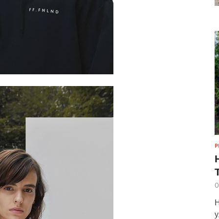
Р
0
Н
у