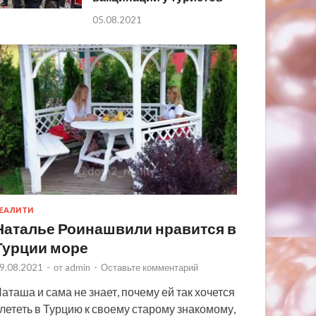
05.08.2021
ЕАЛИТИ
Наталье Роинашвили нравится в
Турции море
9.08.2021
-
от
admin
-
Оставьте комментарий
аташа и сама не знает, почему ей так хочется
лететь в Турцию к своему старому знакомому,