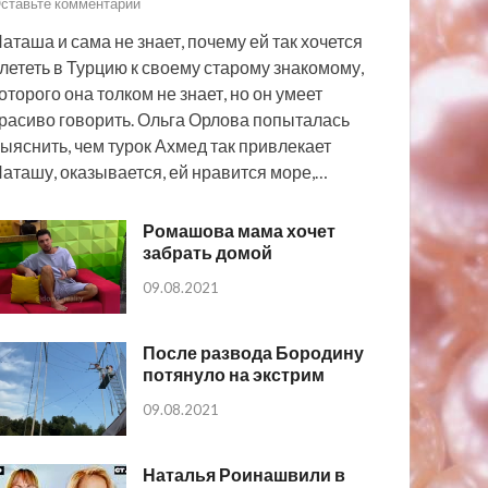
ставьте комментарий
аташа и сама не знает, почему ей так хочется
лететь в Турцию к своему старому знакомому,
оторого она толком не знает, но он умеет
расиво говорить. Ольга Орлова попыталась
ыяснить, чем турок Ахмед так привлекает
аташу, оказывается, ей нравится море,…
Ромашова мама хочет
забрать домой
09.08.2021
После развода Бородину
потянуло на экстрим
09.08.2021
Наталья Роинашвили в