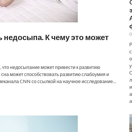
О
 недосыпа. К чему это может
Р
с
о
у
 что недосыпание может привести к развитию
О
т сна может способствовать развитию слабоумия и
л
леканала CNN со ссылкой на научное исследование…
и
а
а