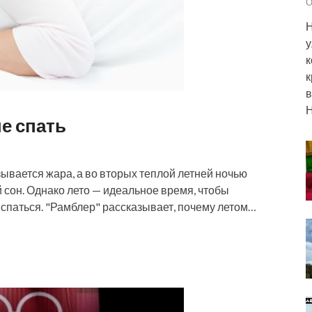
О
Н
у
к
к
в
Н
е спать
зывается жара, а во вторых теплой летней ночью
ий сон. Однако лето — идеальное время, чтобы
спаться. "Рамблер" рассказывает, почему летом…