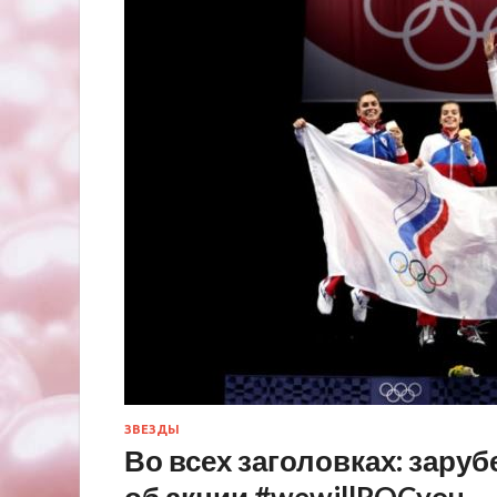
ЗВЕЗДЫ
Во всех заголовках: зар
об акции #wewillROCyou