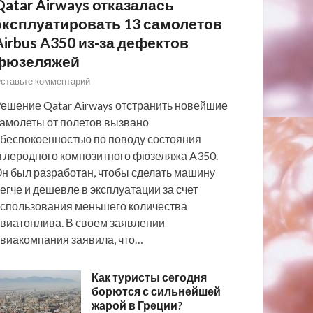
Qatar Airways отказалась
эксплуатировать 13 самолетов
Airbus A350 из-за дефектов
фюзеляжей
ставьте комментарий
ешение Qatar Airways отстранить новейшие
амолеты от полетов вызвано
беспокоенностью по поводу состояния
глеродного композитного фюзеляжа A350.
н был разработан, чтобы сделать машину
егче и дешевле в эксплуатации за счет
спользования меньшего количества
виатоплива. В своем заявлении
виакомпания заявила, что…
Как туристы сегодня
борются с сильнейшей
жарой в Греции?