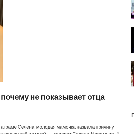
почему не показывает отца
таграме Селена, молодая мамочка назвала причину
А вдруг он чей-то муж?» — говорит Селена. Напомним, 9