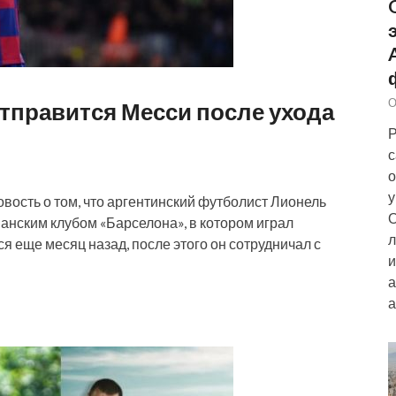
О
отправится Месси после ухода
Р
с
о
у
вость о том, что аргентинский футболист Лионель
О
анским клубом «Барселона», в котором играл
л
ся еще месяц назад, после этого он сотрудничал с
и
а
а