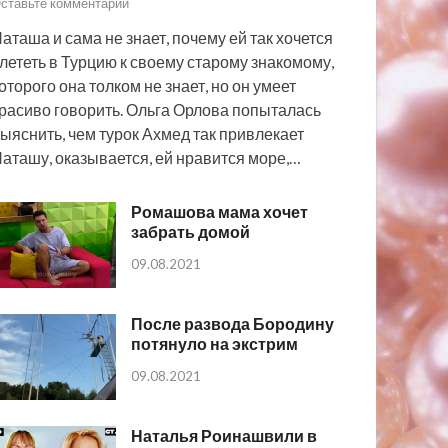
ставьте комментарий
аташа и сама не знает, почему ей так хочется
лететь в Турцию к своему старому знакомому,
оторого она толком не знает, но он умеет
расиво говорить. Ольга Орлова попыталась
ыяснить, чем турок Ахмед так привлекает
аташу, оказывается, ей нравится море,…
Ромашова мама хочет
забрать домой
09.08.2021
После развода Бородину
потянуло на экстрим
09.08.2021
Наталья Роинашвили в