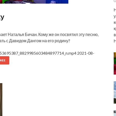
О
Н
ку
у
к
к
ает Наталья Бичан. Кому же он посвятил эту песню,
в
ать с Давидом Дангом на его родину?
Н
753695387_8829985603484897714_n.mp4 2021-08-
НЕЕ