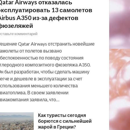
Qatar Airways отказалась
эксплуатировать 13 самолетов
Airbus A350 из-за дефектов
фюзеляжей
ставьте комментарий
ешение Qatar Airways отстранить новейшие
амолеты от полетов вызвано
беспокоенностью по поводу состояния
глеродного композитного фюзеляжа A350.
н был разработан, чтобы сделать машину
егче и дешевле в эксплуатации за счет
спользования меньшего количества
виатоплива. В своем заявлении
виакомпания заявила, что…
Как туристы сегодня
борются с сильнейшей
жарой в Греции?