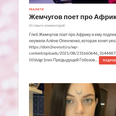
РЕАЛИТИ
Жемчугов поет про Афри
Оставьте комментарий
Глеб Жемчугов поет про Африку и ему подпев
неужели Алёне Опенченко, которая хочет уех
https://dom2novosti.ru/wp-
content/uploads/2021/08/231660646_314448
05Vulgr1mm Предыдущий Гобозов…
ПОДРОБ