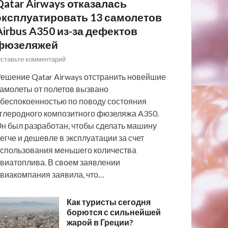
Qatar Airways отказалась
эксплуатировать 13 самолетов
Airbus A350 из-за дефектов
фюзеляжей
ставьте комментарий
ешение Qatar Airways отстранить новейшие
амолеты от полетов вызвано
беспокоенностью по поводу состояния
глеродного композитного фюзеляжа A350.
н был разработан, чтобы сделать машину
егче и дешевле в эксплуатации за счет
спользования меньшего количества
виатоплива. В своем заявлении
виакомпания заявила, что…
Как туристы сегодня
борются с сильнейшей
жарой в Греции?