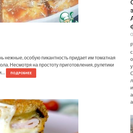
О
Р
с
нь нежные, особую пикантность придает им томатная
о
тола. Несмотря на простоту приготовления, рулетики
у
ки…
О
ПОДРОБНЕЕ
л
и
а
а