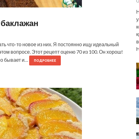
О
Н
у
 баклажан
к
к
в
ь что-то новое из них. Я постоянно ищу идеальный
Н
том вопросе. Этот рецепт оценю 70 из 100. Он хорош!
Но бывает и…
ПОДРОБНЕЕ