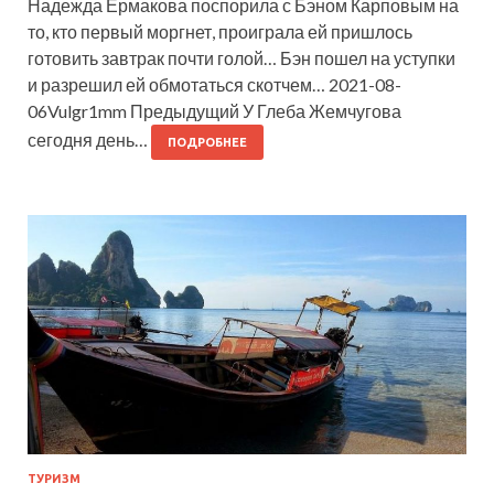
Надежда Ермакова поспорила с Бэном Карповым на
то, кто первый моргнет, проиграла ей пришлось
готовить завтрак почти голой… Бэн пошел на уступки
и разрешил ей обмотаться скотчем… 2021-08-
06Vulgr1mm Предыдущий У Глеба Жемчугова
сегодня день…
ПОДРОБНЕЕ
ТУРИЗМ