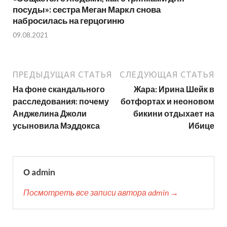
посуды»: сестра Меган Маркл снова
набросилась на герцогиню
09.08.2021
ПРЕДЫДУЩАЯ СТАТЬЯ
СЛЕДУЮЩАЯ СТАТЬЯ
На фоне скандального
Жара: Ирина Шейк в
расследования: почему
ботфортах и неоновом
Анджелина Джоли
бикини отдыхает на
усыновила Мэддокса
Ибице
О admin
Посмотреть все записи автора admin →