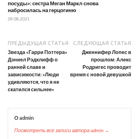
посуды»: сестра Меган Маркл снова
набросилась на герцогиню
09.08.2021
ПРЕДЫДУЩАЯ СТАТЬЯ
СЛЕДУЮЩАЯ СТАТЬЯ
Звезда «Гарри Поттера»
Дженнифер Лопес в
Дэниел Рэдклифф о
прошлом: Алекс
ранней славе и
Родригес проводит
зависимости: «Люди
время с новой девушкой
удивляются, что я не
скатился сильнее»
О admin
Посмотреть все записи автора admin →