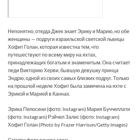
Непонятно, откуда Джек знает Эрику и Марию, но обе
женщины — подруги израильской светской львицы
Хофит Голан, которая известна тем, что
путешествуют по всему миру на яхтах,
принадлежащих богатым и знаменитым. Она считает
леди Викторию Херви, бывшую девушку принца
Эндрю, одной из своих самых близких подруг. Только
на прошлой неделе Хофит была замечена на яхте с
Эрикой и Марией в Каннах.
Эрика Пелосини (фото: Instagram) Мария Буччеллати
(фото: Instagram) Рэйчел Залис (фото: Instagram)
Хофит Голан (Photo by Frazer Harrison/Getty Images)
Смотри фото вечера здесь.