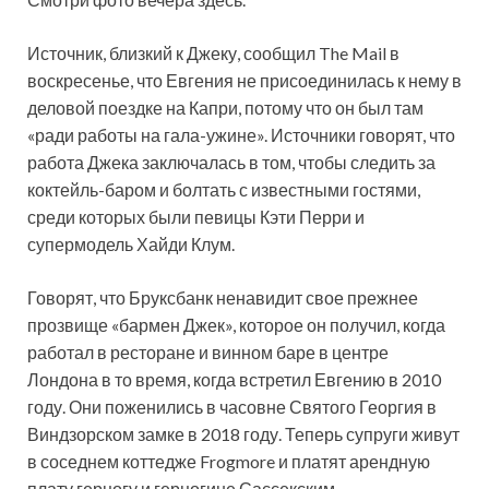
Источник, близкий к Джеку, сообщил The Mail в
воскресенье, что Евгения не присоединилась к нему в
деловой поездке на Капри, потому что он был там
«ради работы на гала-ужине». Источники говорят, что
работа Джека заключалась в том, чтобы следить за
коктейль-баром и болтать с известными гостями,
среди которых были певицы Кэти Перри и
супермодель Хайди Клум.
Говорят, что Бруксбанк ненавидит свое прежнее
прозвище «бармен Джек», которое он получил, когда
работал в ресторане и винном баре в центре
Лондона в то время, когда встретил Евгению в 2010
году. Они поженились в часовне Святого Георгия в
Виндзорском замке в 2018 году. Теперь супруги живут
в соседнем коттедже Frogmore и платят арендную
плату герцогу и герцогине Сассекским.