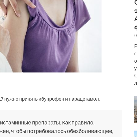
0
Р
с
о
у
О
л
,7 нужно принять ибупрофен и парацетамол.
гистаминные препараты. Как правило,
ажен, чтобы потребовалось обезболивающее,