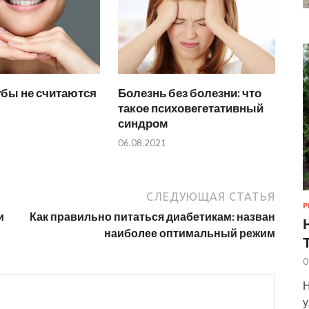
убы не считаются
Болезнь без болезни: что
такое психовегетативный
синдром
06.08.2021
СЛЕДУЮЩАЯ СТАТЬЯ
Р
и
Как правильно питаться диабетикам: назван
наиболее оптимальный режим
0
Н
у