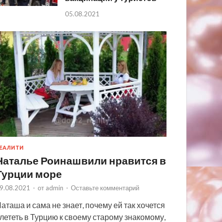
05.08.2021
ЕАЛИТИ
Наталье Роинашвили нравится в
Турции море
9.08.2021
-
от
admin
-
Оставьте комментарий
аташа и сама не знает, почему ей так хочется
лететь в Турцию к своему старому знакомому,