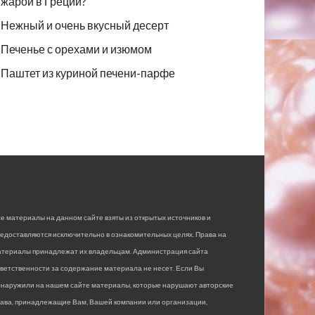
жарой в Греции?
Нежный и очень вкусный десерт
Печенье с орехами и изюмом
Паштет из куриной печени-парфе
е материалы на данном сайте взяты из открытых источников и
едоставляются исключительно в ознакомительных целях. Права на
атериалы принадлежат их владельцам. Администрация сайта
ветственности за содержание материала не несет. Если Вы
бнаружили на нашем сайте материалы, которые нарушают авторские
рава, принадлежащие Вам, Вашей компании или организации,