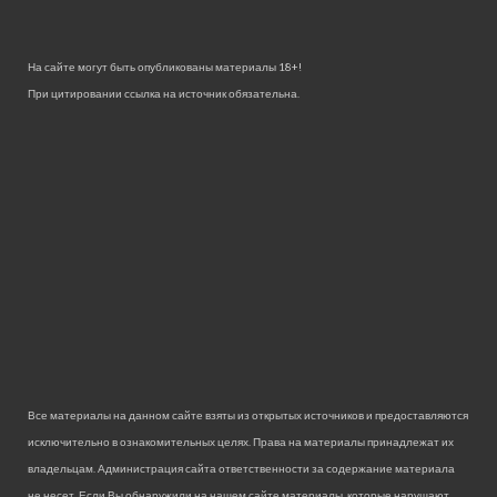
На сайте могут быть опубликованы материалы 18+!
При цитировании ссылка на источник обязательна.
Все материалы на данном сайте взяты из открытых источников и предоставляются
исключительно в ознакомительных целях. Права на материалы принадлежат их
владельцам. Администрация сайта ответственности за содержание материала
не несет. Если Вы обнаружили на нашем сайте материалы, которые нарушают