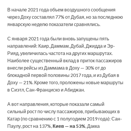
В начале 2021 года объем воздушного сообщения
через Доху составлял 77% от Дубая, но за последнюю
январскую неделю показатели сравнялись.
С января 2021 года были вновь запущены пять
направлений: Каир, Даммам, Дубай, Джидда и Эр-
Рияд, увеличилась частота на других маршрутах.
Наиболее существенный вклад в приток пассажиров
внесли рейсы из Даммама в Доху — 30% от до
блокадной первой половины 2017 года, и из Дубая в
Доху — 21%. Кроме того, проложены новые маршруты
в Сиэтл, Сан-Франциско и Абиджан.
А вот направления, которые показали самый
сильный рост по числу пассажиров, прибывающих в
Катар (по сравнению с 1 полугодием 2019 года): Сан-
Паулу, рост на 137%,
Киев — на 53%
, Дакка