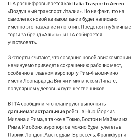
ITA расшифровывается как
Italia Trasporto Aereo
«Воздушный транспорт Италии». Но не факт, что на
самолетах новой авиакомпании будет написано
именно это название и логотип. Предстоят публичные
торги за бренд «Alitalia», и ITA собирается
участвовать.
Эксперты считают, что создание новой авиакомпании
неминуемо приведет к сокращению рабочих мест,
особенно в главном аэропорту Рим-Фьюмичино
имени Леонардо да Винчи и миланском Линате,
популярном у деловых путешественников.
В ITA сообщили, что планируют выполнять
дальнемагистральные
рейсы в Нью-Йорк из
Милана и Рима, а также в Токио, Бостон и Майами из
Рима. Из обоих аэропортов можно будет улететь в
Париж, Лондон, Амстердам, Брюссель, Франкфурт и