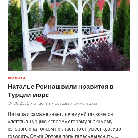
РЕАЛИТИ
Наталье Роинашвили нравится в
Турции море
09.08.2021
-
от
admin
-
Оставьте комментарий
Наташа и сама не знает, почему ей так хочется
улететь в Турцию к своему старому знакомому,
которого она толком не знает, но он умеет красиво
говорить. Ольга Орлова попыталась выяснить, …