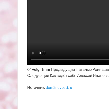
04
Vulgr1mm
Предыдущий Наталью Роинашвил
Следующий Как ведёт себя Алексей Иванов 
Источник:
dom2novosti.ru