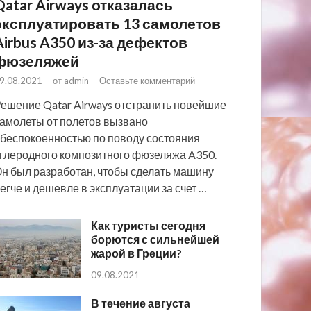
Qatar Airways отказалась
эксплуатировать 13 самолетов
Airbus A350 из-за дефектов
фюзеляжей
9.08.2021
-
от
admin
-
Оставьте комментарий
ешение Qatar Airways отстранить новейшие
амолеты от полетов вызвано
беспокоенностью по поводу состояния
глеродного композитного фюзеляжа A350.
н был разработан, чтобы сделать машину
егче и дешевле в эксплуатации за счет …
Как туристы сегодня
борются с сильнейшей
жарой в Греции?
09.08.2021
В течение августа