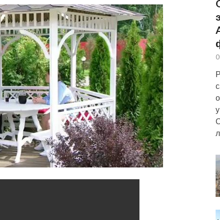
0
Р
с
о
у
О
л