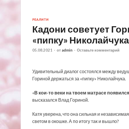
РЕАЛИТИ
Кадони советует Гор
«пипку» Николайчука
05.08.2021
-
от
admin
-
Оставьте комментарий
Удивительный диалог состоялся между ведущ
Гориной держаться за «пипку» Николайчука.
«
В кои-то веки на твоем матрасе появилс
высказался Влад Гориной.
Катя
уверена, что она сильная и независимая,
светом в окошке. А по итогу так и вышло?