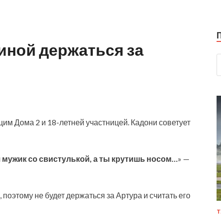
иной держаться за
им Дома 2 и 18-летней участницей. Кадони советует
я мужик со свистулькой, а ты крутишь носом…
» —
 поэтому не будет держаться за Артура и считать его
Т