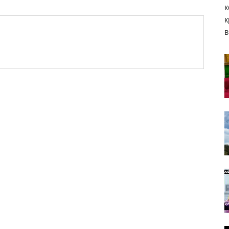
к
к
в