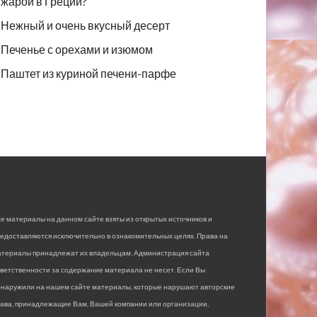
жарой в Греции?
Нежный и очень вкусный десерт
Печенье с орехами и изюмом
Паштет из куриной печени-парфе
е материалы на данном сайте взяты из открытых источников и
едоставляются исключительно в ознакомительных целях. Права на
атериалы принадлежат их владельцам. Администрация сайта
ветственности за содержание материала не несет. Если Вы
бнаружили на нашем сайте материалы, которые нарушают авторские
рава, принадлежащие Вам, Вашей компании или организации,