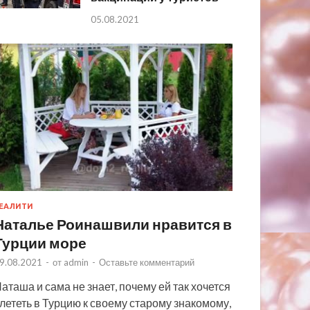
05.08.2021
ЕАЛИТИ
Наталье Роинашвили нравится в
Турции море
9.08.2021
-
от
admin
-
Оставьте комментарий
аташа и сама не знает, почему ей так хочется
лететь в Турцию к своему старому знакомому,