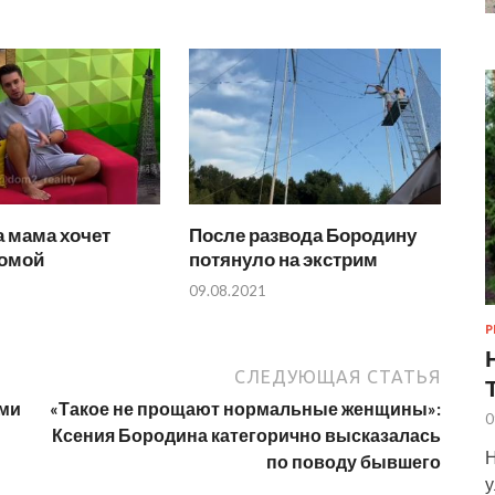
 мама хочет
После развода Бородину
домой
потянуло на экстрим
09.08.2021
Р
СЛЕДУЮЩАЯ СТАТЬЯ
ами
«Такое не прощают нормальные женщины»:
0
Ксения Бородина категорично высказалась
Н
по поводу бывшего
у