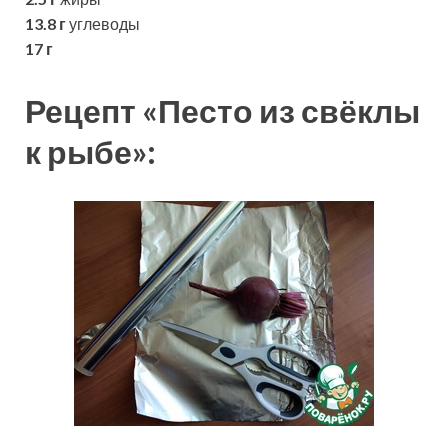
13.8 г
углеводы
17 г
Рецепт «Песто из свёклы
к рыбе»: