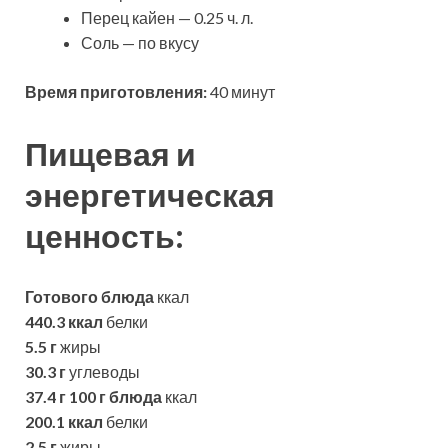
Перец кайен — 0.25 ч. л.
Соль — по вкусу
Время приготовления:
40 минут
Пищевая и
энергетическая
ценность:
Готового блюда
ккал
440.3 ккал
белки
5.5 г
жиры
30.3 г
углеводы
37.4 г
100 г блюда
ккал
200.1 ккал
белки
2.5 г
жиры