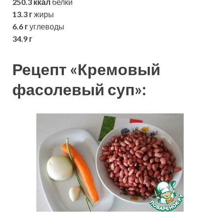
250.3 ккал
белки
13.3 г
жиры
6.6 г
углеводы
34.9 г
Рецепт «Кремовый
фасолевый суп»: