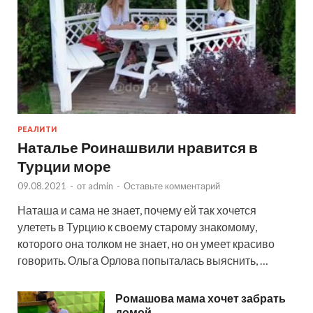
РЕАЛИТИ
Наталье Роинашвили нравится в
Турции море
09.08.2021
-
от
admin
-
Оставьте комментарий
Наташа и сама не знает, почему ей так хочется
улететь в Турцию к своему старому знакомому,
которого она толком не знает, но он умеет красиво
говорить. Ольга Орлова попыталась выяснить, …
Ромашова мама хочет забрать
домой