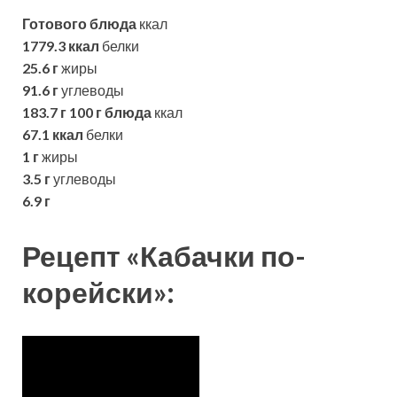
Готового блюда
ккал
1779.3 ккал
белки
25.6 г
жиры
91.6 г
углеводы
183.7 г
100 г блюда
ккал
67.1 ккал
белки
1 г
жиры
3.5 г
углеводы
6.9 г
Рецепт «Кабачки по-
корейски»: