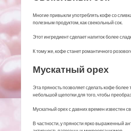
Многие привыкли употреблять кофе со сливк
полезным продуктом, как свекольный сок.
Этот ингредиент сделает напиток более слад
К тому же, кофе станет романтичного розовог
Мускатный орех
Эта пряность позволяет сделать кофе более 
небольшой щепотки для того, чтобы преобраз
Мускатный орех с давних времен известен с
В частности, у пряности ярко выраженный а
активность патогенных микроорганизмов.