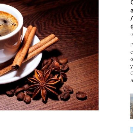
0
Р
с
о
у
О
л