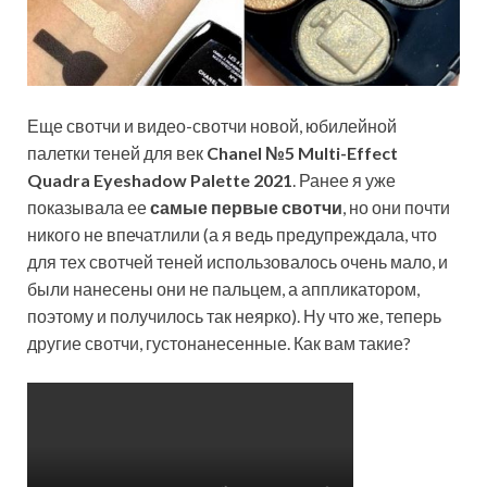
Еще свотчи и видео-свотчи новой, юбилейной
палетки теней для век
Chanel №5 Multi-Effect
Quadra Eyeshadow Palette 2021
. Ранее я уже
показывала ее
самые первые свотчи
, но они почти
никого не впечатлили (а я ведь предупреждала, что
для тех свотчей теней использовалось очень мало, и
были нанесены
они не пальцем, а аппликатором,
поэтому и получилось так неярко). Ну что же, теперь
другие свотчи, густонанесенные. Как вам такие?