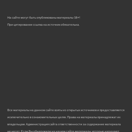
На сайте могут быть опубликованы материалы 18+!
При цитировании ссылка на источник обязательна.
Все материалы на данном сайте взяты из открытых источников и предоставляются
исключительно в ознакомительных целях. Права на материалы принадлежат их
владельцам. Администрация сайта ответственности за содержание материала
не несет. Если Вы обнаружили на нашем сайте материалы, которые нарушают