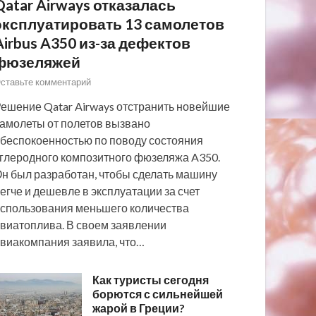
Qatar Airways отказалась
эксплуатировать 13 самолетов
Airbus A350 из-за дефектов
фюзеляжей
ставьте комментарий
ешение Qatar Airways отстранить новейшие
амолеты от полетов вызвано
беспокоенностью по поводу состояния
глеродного композитного фюзеляжа A350.
н был разработан, чтобы сделать машину
егче и дешевле в эксплуатации за счет
спользования меньшего количества
виатоплива. В своем заявлении
виакомпания заявила, что…
Как туристы сегодня
борются с сильнейшей
жарой в Греции?