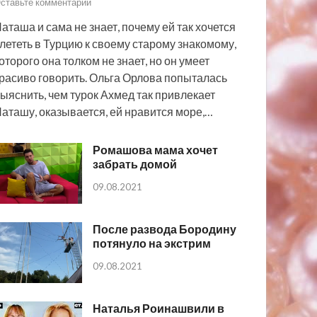
ставьте комментарий
аташа и сама не знает, почему ей так хочется
лететь в Турцию к своему старому знакомому,
оторого она толком не знает, но он умеет
расиво говорить. Ольга Орлова попыталась
ыяснить, чем турок Ахмед так привлекает
аташу, оказывается, ей нравится море,…
Ромашова мама хочет
забрать домой
09.08.2021
После развода Бородину
потянуло на экстрим
09.08.2021
Наталья Роинашвили в