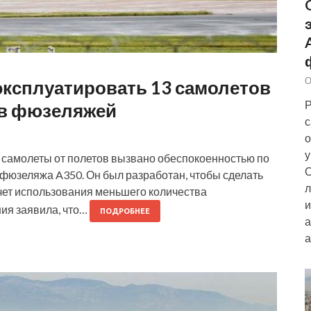
О
 эксплуатировать 13 самолетов
Р
ов фюзеляжей
с
о
у
 самолеты от полетов вызвано обеспокоенностью по
О
 фюзеляжа A350. Он был разработан, чтобы сделать
л
счет использования меньшего количества
и
ия заявила, что…
ПОДРОБНЕЕ
а
а