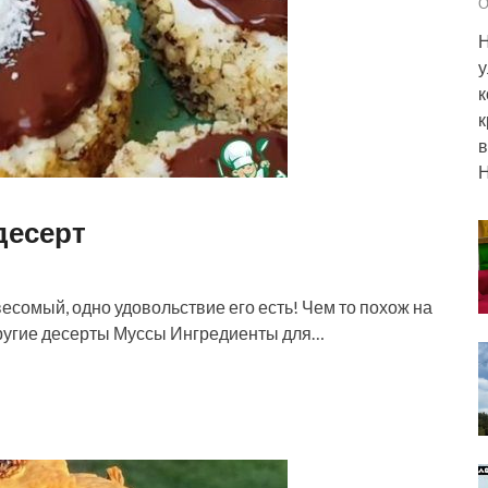
О
Н
у
к
к
в
Н
десерт
есомый, одно удовольствие его есть! Чем то похож на
Другие десерты Муссы Ингредиенты для…